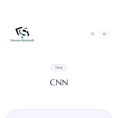
Zum
MENÜ
Inhalt
springen
TAG
CNN