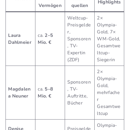
Highlights
Vermögen
quellen
Weltcup-
2×
Preisgelde
Olympia-
r,
Gold, 7×
Laura
ca.
2–5
Sponsoren
WM-Gold,
Dahlmeier
Mio. €
, TV-
Gesamtwe
Expertin
ltcup-
(ZDF)
Siegerin
2×
Olympia-
Sponsoren
Gold,
Magdalen
ca.
5–8
, TV-
mehrfache
a Neuner
Mio. €
Auftritte,
r
Bücher
Gesamtwe
ltcup
Olympia-
Denise
Preisgelde