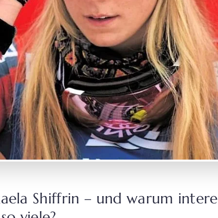
aela Shiffrin – und warum interes
so viele?